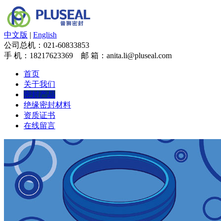
中文版
|
English
公司总机：
021-60833853
手 机：
18217623369
邮 箱：anita.li@pluseal.com
首页
关于我们
密封产品
绝缘密封材料
资质证书
在线留言